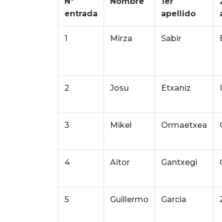
Nº
Nombre
1er
entrada
apellido
1
Mirza
Sabir
2
Josu
Etxaniz
3
Mikel
Ormaetxea
4
Aitor
Gantxegi
5
Guillermo
Garcia