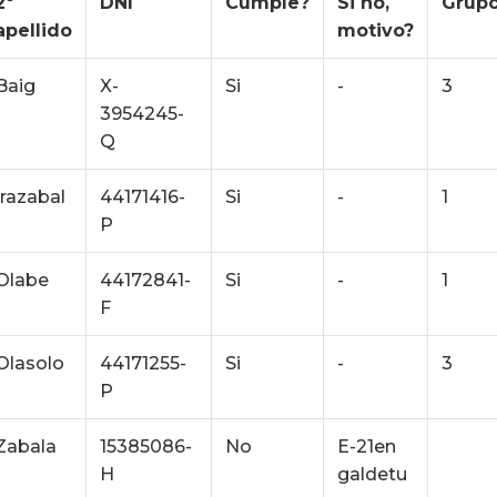
2º
DNI
Cumple?
Si no,
Grup
apellido
motivo?
Baig
X-
Si
-
3
3954245-
Q
Irazabal
44171416-
Si
-
1
P
Olabe
44172841-
Si
-
1
F
Olasolo
44171255-
Si
-
3
P
Zabala
15385086-
No
E-21en
H
galdetu