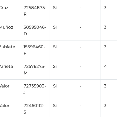
Cruz
72584873-
Si
-
3
R
Muñoz
30595046-
Si
-
3
D
Zubiate
15396460-
Si
-
3
F
Arrieta
72576275-
Si
-
4
M
Valor
72735903-
Si
-
3
J
Valor
72460112-
Si
-
3
S