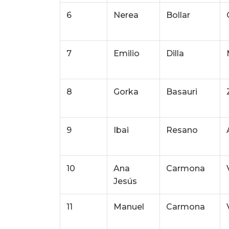
6
Nerea
Bollar
7
Emilio
Dilla
8
Gorka
Basauri
9
Ibai
Resano
10
Ana
Carmona
Jesús
11
Manuel
Carmona