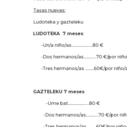
Tasas nuevas:
Ludoteka y gazteleku
LUDOTEKA 7 meses
-Un/a niño/as...................…..80 €
-Dos hermanos/as..........….70 €/por niño
-Tres hermanos/as ..........60€/por niño/
GAZTELEKU 7 meses
-Ume bat...................…..80 €
-Dos hermanos/as..........….70 €/por niñ
-Tres hermanos/as ..........60€/por niño