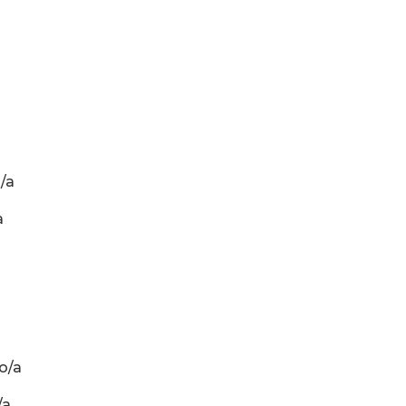
/a
a
o/a
/a