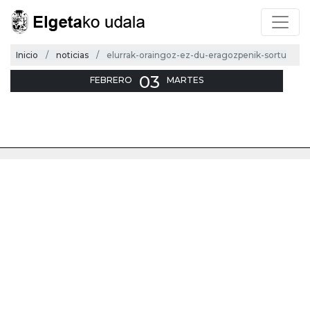
Inicio
noticias
elurrak-oraingoz-ez-du-eragozpenik-sortu
03
FEBRERO
MARTES