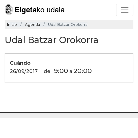
Inicio
Agenda
Udal Batzar Orokorra
Udal Batzar Orokorra
Cuándo
19:00
20:00
26/09/2017
de
a