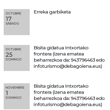
Erreka garbiketa
OCTUBRE
17
SÁBADO
Bisita gidatua Intxortako
OCTUBRE
frontera (izena ematea
25
beharrezkoa da: 943796463 edo
DOMINGO
infoturismo@debagoiena.eus)
Bisita gidatua Intxortako
NOVIEMBRE
frontera (izena ematea
1
beharrezkoa da: 943796463 edo
DOMINGO
infoturismo@debagoiena.eus)