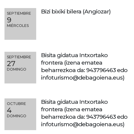
Bizi bixiki bilera (Angiozar)
SEPTIEMBRE
9
MIÉRCOLES
Bisita gidatua Intxortako
SEPTIEMBRE
frontera (izena ematea
27
beharrezkoa da: 943796463 edo
DOMINGO
infoturismo@debagoiena.eus)
Bisita gidatua Intxortako
OCTUBRE
frontera (izena ematea
4
beharrezkoa da: 943796463 edo
DOMINGO
infoturismo@debagoiena.eus)