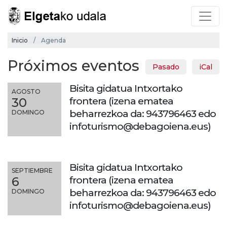
Inicio
Agenda
Próximos eventos
Pasado
iCal
Bisita gidatua Intxortako
AGOSTO
frontera (izena ematea
30
beharrezkoa da: 943796463 edo
DOMINGO
infoturismo@debagoiena.eus)
Bisita gidatua Intxortako
SEPTIEMBRE
frontera (izena ematea
6
beharrezkoa da: 943796463 edo
DOMINGO
infoturismo@debagoiena.eus)