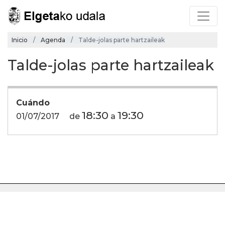
Inicio
Agenda
Talde-jolas parte hartzaileak
Talde-jolas parte hartzaileak
Cuándo
18:30
19:30
01/07/2017
de
a