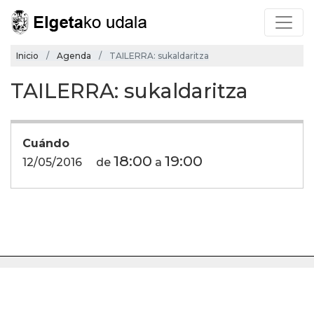
Inicio
Agenda
TAILERRA: sukaldaritza
TAILERRA: sukaldaritza
Cuándo
18:00
19:00
12/05/2016
de
a