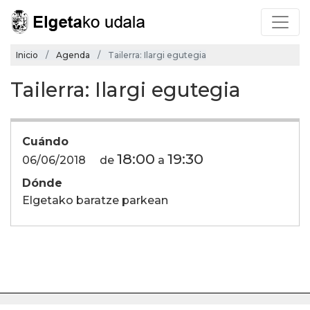
Inicio
Agenda
Tailerra: Ilargi egutegia
Tailerra: Ilargi egutegia
Cuándo
18:00
19:30
06/06/2018
de
a
Dónde
Elgetako baratze parkean