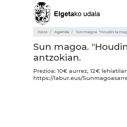
Inicio
Agenda
Sun magoa. "Houdini la magi
Sun magoa. "Houdini 
antzokian.
Prezioa: 10€ aurrez, 12€ lehiatilan
https://labur.eus/Sunmagoasarr