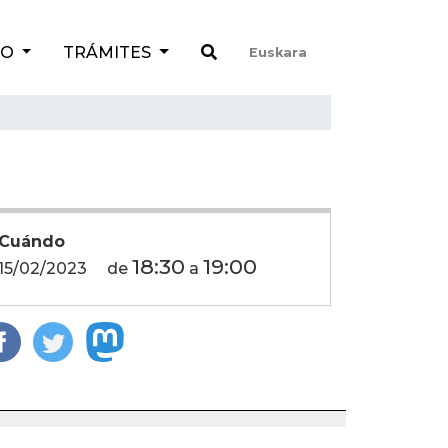
TO
TRÁMITES
Euskara
Cuándo
18:30
19:00
15/02/2023
de
a