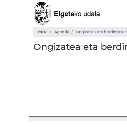
Inicio
Agenda
Ongizatea eta berdintasu
Ongizatea eta berd