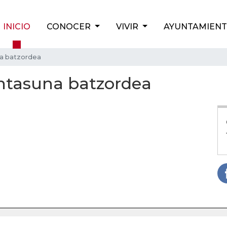
INICIO
CONOCER
VIVIR
AYUNTAMIEN
na batzordea
intasuna batzordea