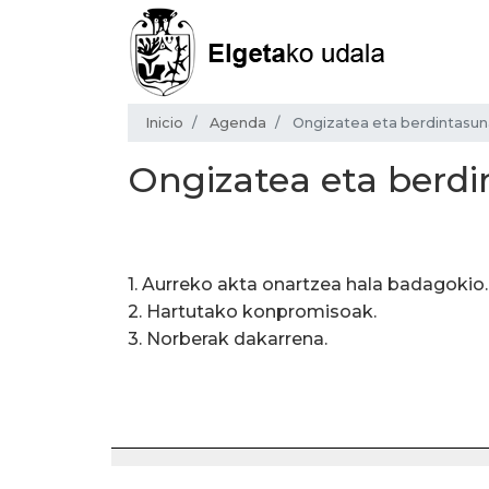
Inicio
Agenda
Ongizatea eta berdintasu
Ongizatea eta berd
1. Aurreko akta onartzea hala badagokio.
2. Hartutako konpromisoak.
3. Norberak dakarrena.