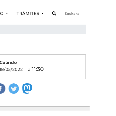
TO
TRÁMITES
Euskara
Cuándo
11:30
18/05/2022
a