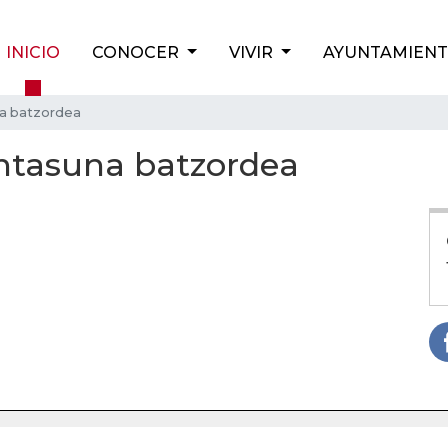
INICIO
CONOCER
VIVIR
AYUNTAMIEN
na batzordea
intasuna batzordea