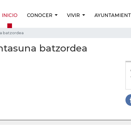
INICIO
CONOCER
VIVIR
AYUNTAMIEN
na batzordea
intasuna batzordea