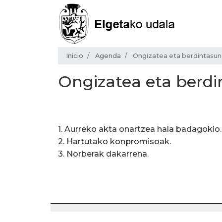
Inicio
Agenda
Ongizatea eta berdintasu
Ongizatea eta berd
1. Aurreko akta onartzea hala badagokio.
2. Hartutako konpromisoak.
3. Norberak dakarrena.