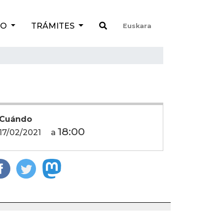
TO
TRÁMITES
Euskara
Cuándo
18:00
17/02/2021
a