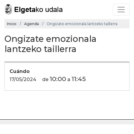
Inicio
Agenda
Ongizate emozionala lantzeko taillerra
Ongizate emozionala
lantzeko taillerra
Cuándo
10:00
11:45
17/05/2024
de
a