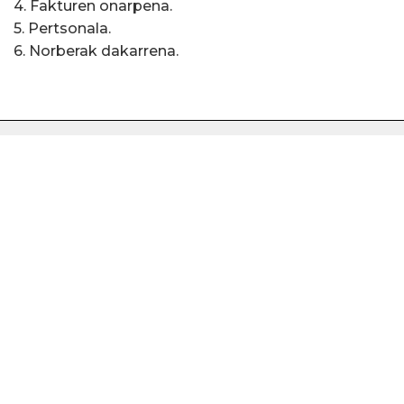
4. Fakturen onarpena.
5. Pertsonala.
6. Norberak dakarrena.