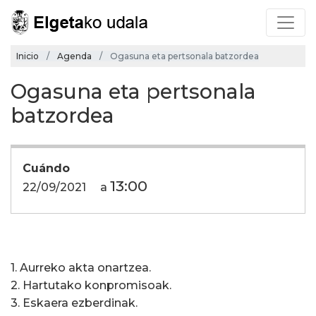
Inicio
Agenda
Ogasuna eta pertsonala batzordea
Ogasuna eta pertsonala
batzordea
Cuándo
13:00
22/09/2021
a
1. Aurreko akta onartzea.
2. Hartutako konpromisoak.
3. Eskaera ezberdinak.