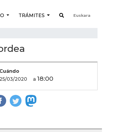
TO
TRÁMITES
Euskara
ordea
Cuándo
18:00
25/03/2020
a