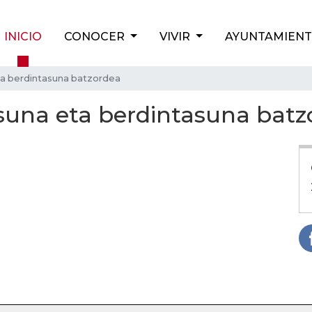
INICIO
CONOCER
VIVIR
AYUNTAMIEN
a berdintasuna batzordea
na eta berdintasuna batz