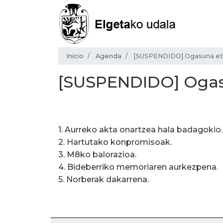
Inicio
Agenda
[SUSPENDIDO] Ogasuna et
[SUSPENDIDO] Ogasu
1. Aurreko akta onartzea hala badagokio.
2. Hartutako konpromisoak.
3. M8ko balorazioa.
4. Bideberriko memoriaren aurkezpena.
5. Norberak dakarrena.