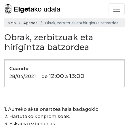
Inicio
Agenda
Obrak, zerbitzuak eta hirigintza batzordea
Obrak, zerbitzuak eta
hirigintza batzordea
Cuándo
12:00
13:00
28/04/2021
de
a
1. Aurreko akta onartzea hala badagokio.
2. Hartutako konpromisoak.
3. Eskaera ezberdinak.