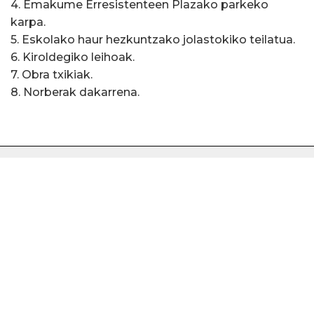
4. Emakume Erresistenteen Plazako parkeko
karpa.
5. Eskolako haur hezkuntzako jolastokiko teilatua.
6. Kiroldegiko leihoak.
7. Obra txikiak.
8. Norberak dakarrena.