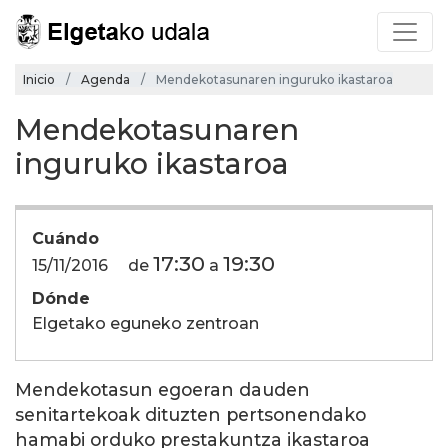
Inicio
Agenda
Mendekotasunaren inguruko ikastaroa
Mendekotasunaren
inguruko ikastaroa
Cuándo
17:30
19:30
15/11/2016
de
a
Dónde
Elgetako eguneko zentroan
Mendekotasun egoeran dauden
senitartekoak dituzten pertsonendako
hamabi orduko prestakuntza ikastaroa