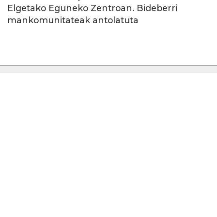
Elgetako Eguneko Zentroan. Bideberri
mankomunitateak antolatuta