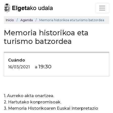
Inicio
Agenda
Memoria historikoa eta turismo batzordea
Memoria historikoa eta
turismo batzordea
Cuándo
19:30
16/03/2021
a
1. Aurreko akta onartzea.
2. Hartutako konpromisoak.
3. Memoria Historikoaren Euskal Interpretazio