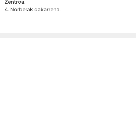
Zentroa.
4. Norberak dakarrena.