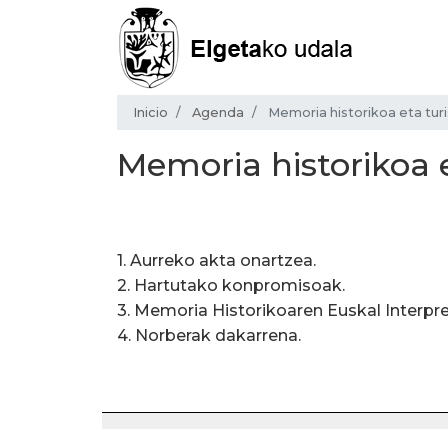
Inicio
Agenda
Memoria historikoa eta tu
Memoria historikoa 
1. Aurreko akta onartzea.
2. Hartutako konpromisoak.
3. Memoria Historikoaren Euskal Interpre
4. Norberak dakarrena.