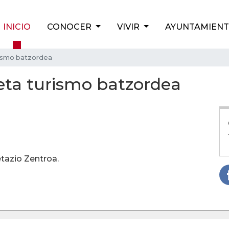
INICIO
CONOCER
VIVIR
AYUNTAMIEN
rismo batzordea
eta turismo batzordea
tazio Zentroa.