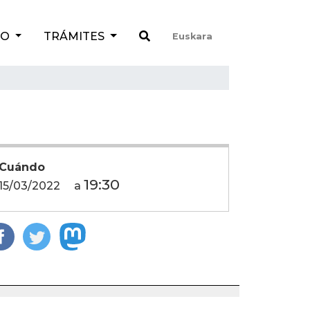
TO
TRÁMITES
Euskara
Cuándo
19:30
15/03/2022
a