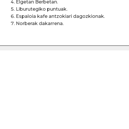
Elgetan Berbetan.
Liburutegiko puntuak.
Espaloia kafe antzokiari dagozkionak.
Norberak dakarrena.