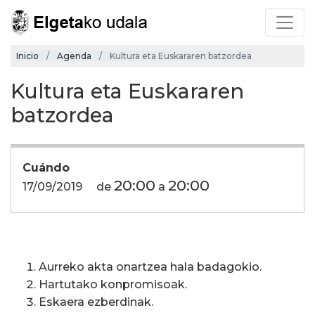
Inicio
Agenda
Kultura eta Euskararen batzordea
Kultura eta Euskararen
batzordea
Cuándo
20:00
20:00
17/09/2019
de
a
Aurreko akta onartzea hala badagokio.
Hartutako konpromisoak.
Eskaera ezberdinak.