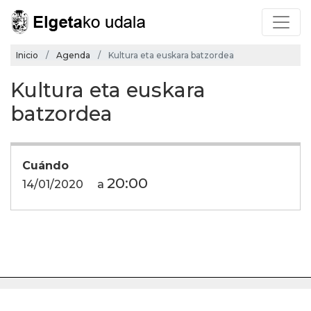
Inicio
Agenda
Kultura eta euskara batzordea
Kultura eta euskara
batzordea
Cuándo
20:00
14/01/2020
a