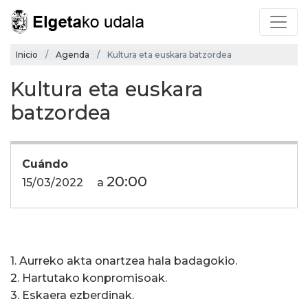
Inicio
Agenda
Kultura eta euskara batzordea
Kultura eta euskara
batzordea
Cuándo
20:00
15/03/2022
a
1. Aurreko akta onartzea hala badagokio.
2. Hartutako konpromisoak.
3. Eskaera ezberdinak.