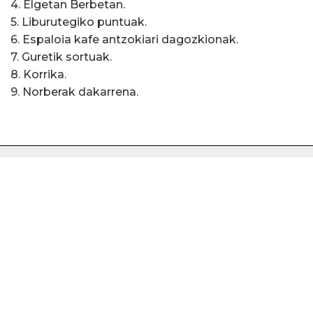
4. Elgetan Berbetan.
5. Liburutegiko puntuak.
6. Espaloia kafe antzokiari dagozkionak.
7. Guretik sortuak.
8. Korrika.
9. Norberak dakarrena.