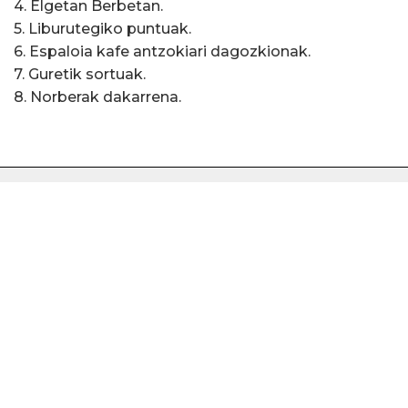
4. Elgetan Berbetan.
5. Liburutegiko puntuak.
6. Espaloia kafe antzokiari dagozkionak.
7. Guretik sortuak.
8. Norberak dakarrena.