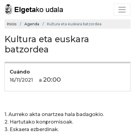
Inicio
Agenda
Kultura eta euskara batzordea
Kultura eta euskara
batzordea
Cuándo
20:00
16/11/2021
a
1. Aurreko akta onartzea hala badagokio.
2. Hartutako konpromisoak.
3. Eskaera ezberdinak.