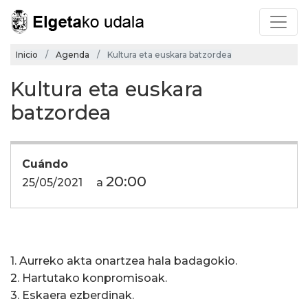
Inicio
Agenda
Kultura eta euskara batzordea
Kultura eta euskara
batzordea
Cuándo
20:00
25/05/2021
a
1. Aurreko akta onartzea hala badagokio.
2. Hartutako konpromisoak.
3. Eskaera ezberdinak.