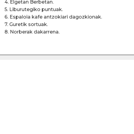
4. Elgetan Berbetan.
5. Liburutegiko puntuak.
6. Espaloia kafe antzokiari dagozkionak.
7. Guretik sortuak.
8. Norberak dakarrena.