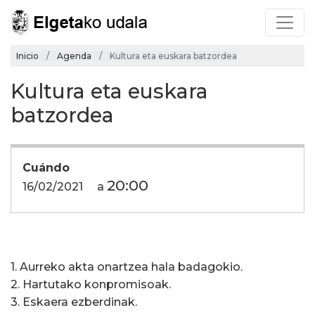
Inicio
Agenda
Kultura eta euskara batzordea
Kultura eta euskara
batzordea
Cuándo
20:00
16/02/2021
a
1. Aurreko akta onartzea hala badagokio.
2. Hartutako konpromisoak.
3. Eskaera ezberdinak.