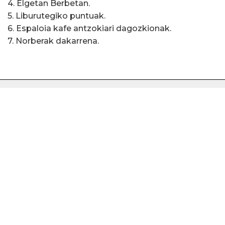
4. Elgetan Berbetan.
5. Liburutegiko puntuak.
6. Espaloia kafe antzokiari dagozkionak.
7. Norberak dakarrena.