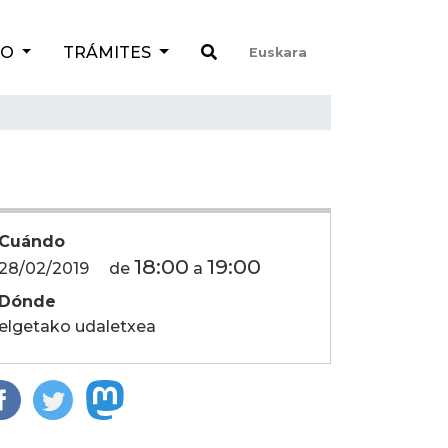
TO
TRÁMITES
Euskara
Cuándo
18:00
19:00
28/02/2019
de
a
Dónde
elgetako udaletxea