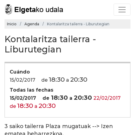
Inicio
Agenda
Kontalaritza tailerra - Liburutegian
Kontalaritza tailerra -
Liburutegian
Cuándo
18:30
20:30
15/02/2017
de
a
Todas las fechas
18:30
20:30
15/02/2017
de
a
22/02/2017
18:30
20:30
de
a
3 saiko tailerra Plaza mugatuak --> Izen
ematea beharrezkoa.