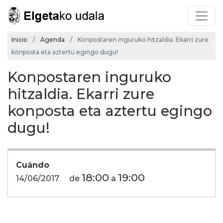
Inicio
Agenda
Konpostaren inguruko hitzaldia. Ekarri zure
konposta eta aztertu egingo dugu!
Konpostaren inguruko
hitzaldia. Ekarri zure
konposta eta aztertu egingo
dugu!
Cuándo
18:00
19:00
14/06/2017
de
a