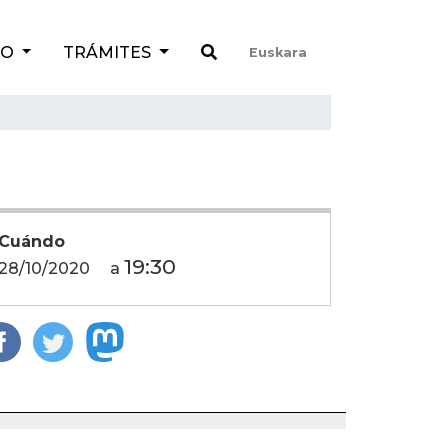
TO
TRÁMITES
Euskara
Cuándo
19:30
28/10/2020
a