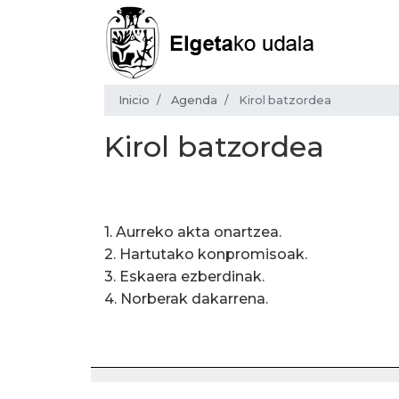
Inicio
Agenda
Kirol batzordea
Kirol batzordea
1. Aurreko akta onartzea.
2. Hartutako konpromisoak.
3. Eskaera ezberdinak.
4. Norberak dakarrena.