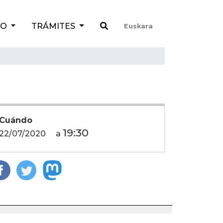
TO
TRÁMITES
Euskara
Cuándo
19:30
22/07/2020
a