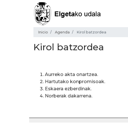
Inicio
Agenda
Kirol batzordea
Kirol batzordea
Aurreko akta onartzea.
Hartutako konpromisoak.
Eskaera ezberdinak.
Norberak dakarrena.