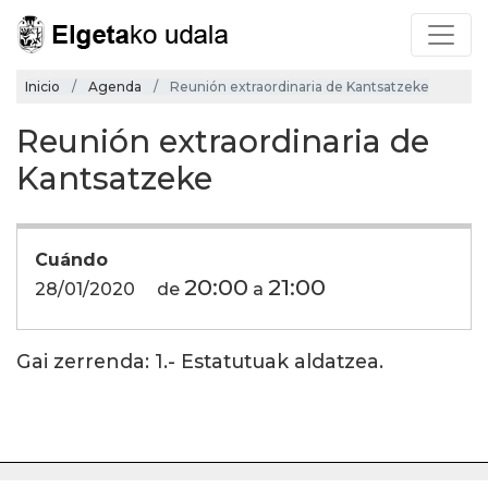
Inicio
Agenda
Reunión extraordinaria de Kantsatzeke
Reunión extraordinaria de
Kantsatzeke
Cuándo
20:00
21:00
28/01/2020
de
a
Gai zerrenda: 1.- Estatutuak aldatzea.