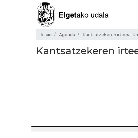
Inicio
Agenda
Kantsatzekeren irteera: K
Kantsatzekeren irtee