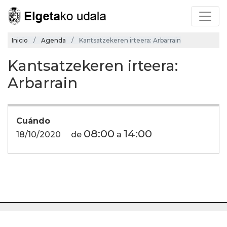
Inicio
Agenda
Kantsatzekeren irteera: Arbarrain
Kantsatzekeren irteera:
Arbarrain
Cuándo
08:00
14:00
18/10/2020
de
a