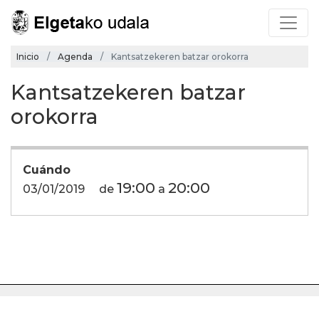
Inicio
Agenda
Kantsatzekeren batzar orokorra
Kantsatzekeren batzar
orokorra
Cuándo
19:00
20:00
03/01/2019
de
a