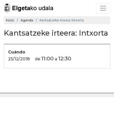
Inicio
Agenda
Kantsatzeke irteera: Intxorta
Kantsatzeke irteera: Intxorta
Cuándo
11:00
12:30
25/12/2018
de
a