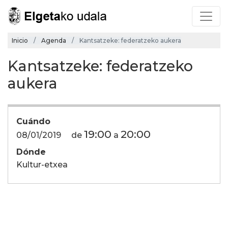
Inicio
Agenda
Kantsatzeke: federatzeko aukera
Kantsatzeke: federatzeko
aukera
Cuándo
19:00
20:00
08/01/2019
de
a
Dónde
Kultur-etxea