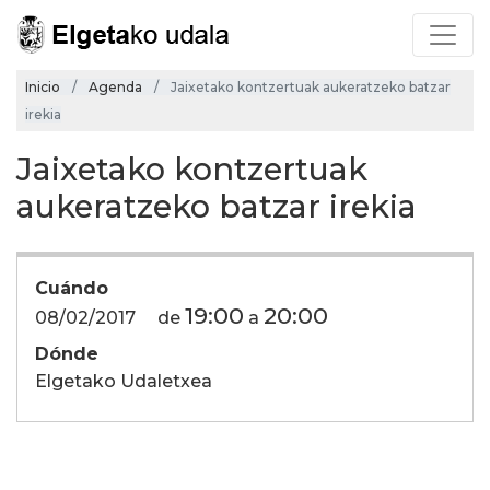
Inicio
Agenda
Jaixetako kontzertuak aukeratzeko batzar
irekia
Jaixetako kontzertuak
aukeratzeko batzar irekia
Cuándo
19:00
20:00
08/02/2017
de
a
Dónde
Elgetako Udaletxea