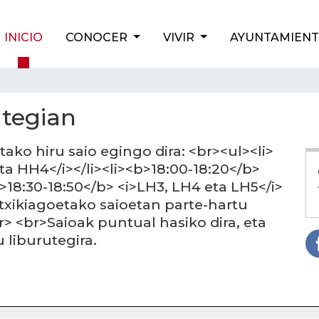
INICIO
CONOCER
VIVIR
AYUNTAMIEN
utegian
ako hiru saio egingo dira: <br><ul><li>
ta HH4</i></li><li><b>18:00-18:20</b>
b>18:30-18:50</b> <i>LH3, LH4 eta LH5</i>
 txikiagoetako saioetan parte-hartu
r> <br>Saioak puntual hasiko dira, eta
 liburutegira.