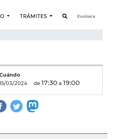
TO
TRÁMITES
Euskara
Cuándo
17:30
19:00
15/03/2024
de
a