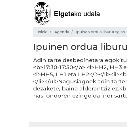
Inicio
Agenda
Ipuinen ordua liburutegian
Ipuinen ordua libur
Adin tarte desbedinetara egokitut
<b>17:30-17:50</b> <i>HH2, HH3 e
<i>HH5, LH1 eta LH2</i></li><li><
</li></ul>Nagusiagoek adin tarte
dezakete, baina alderantziz ez.<b
hasi ondoren ezingo da inor sartu