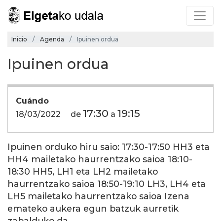
Inicio
Agenda
Ipuinen ordua
Ipuinen ordua
Cuándo
17:30
19:15
18/03/2022
de
a
Ipuinen orduko hiru saio: 17:30-17:50 HH3 eta
HH4 mailetako haurrentzako saioa 18:10-
18:30 HH5, LH1 eta LH2 mailetako
haurrentzako saioa 18:50-19:10 LH3, LH4 eta
LH5 mailetako haurrentzako saioa Izena
emateko aukera egun batzuk aurretik
zabalduko da