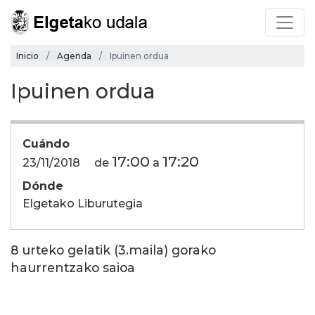
Inicio
Agenda
Ipuinen ordua
Ipuinen ordua
Cuándo
17:00
17:20
23/11/2018
de
a
Dónde
Elgetako Liburutegia
8 urteko gelatik (3.maila) gorako
haurrentzako saioa