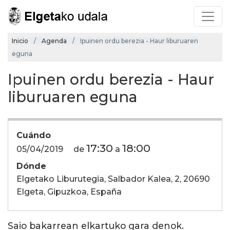
Inicio
Agenda
Ipuinen ordu berezia - Haur liburuaren
eguna
Ipuinen ordu berezia - Haur
liburuaren eguna
Cuándo
17:30
18:00
05/04/2019
de
a
Dónde
Elgetako Liburutegia, Salbador Kalea, 2, 20690
Elgeta, Gipuzkoa, España
Saio bakarrean elkartuko gara denok.