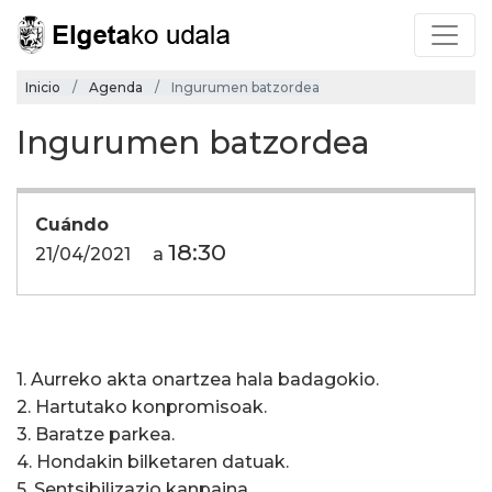
Inicio
Agenda
Ingurumen batzordea
Ingurumen batzordea
Cuándo
18:30
21/04/2021
a
1. Aurreko akta onartzea hala badagokio.
2. Hartutako konpromisoak.
3. Baratze parkea.
4. Hondakin bilketaren datuak.
5. Sentsibilizazio kanpaina.