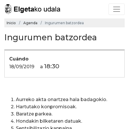
Inicio
Agenda
Ingurumen batzordea
Ingurumen batzordea
Cuándo
18:30
18/09/2019
a
Aurreko akta onartzea hala badagokio.
Hartutako konpromisoak.
Baratze parkea.
Hondakin bilketaren datuak.
Sentsibilizazio kanpaina.