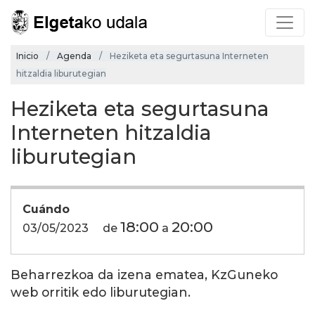
Inicio
Agenda
Heziketa eta segurtasuna Interneten
hitzaldia liburutegian
Heziketa eta segurtasuna
Interneten hitzaldia
liburutegian
Cuándo
18:00
20:00
03/05/2023
de
a
Beharrezkoa da izena ematea, KzGuneko
web orritik edo liburutegian.