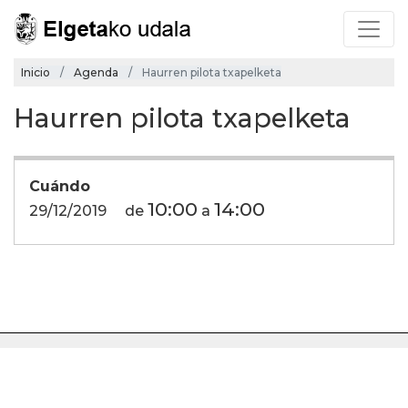
Inicio
Agenda
Haurren pilota txapelketa
Haurren pilota txapelketa
Cuándo
10:00
14:00
29/12/2019
de
a