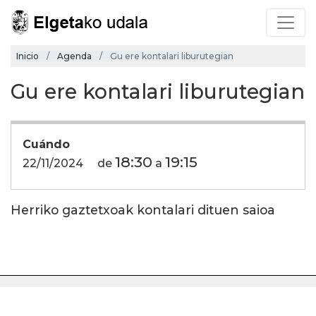
Inicio
Agenda
Gu ere kontalari liburutegian
Gu ere kontalari liburutegian
Cuándo
18:30
19:15
22/11/2024
de
a
Herriko gaztetxoak kontalari dituen saioa