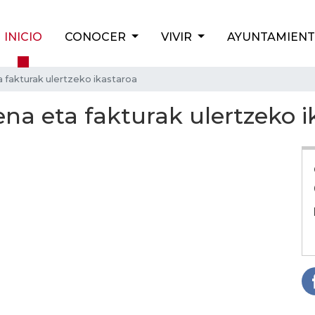
INICIO
CONOCER
VIVIR
AYUNTAMIEN
 fakturak ulertzeko ikastaroa
na eta fakturak ulertzeko i