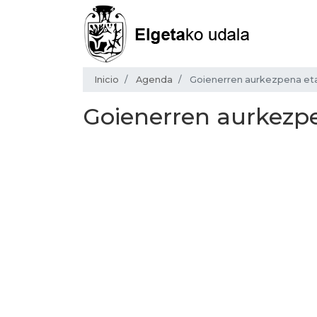
Inicio
Agenda
Goienerren aurkezpena eta
Goienerren aurkezpe