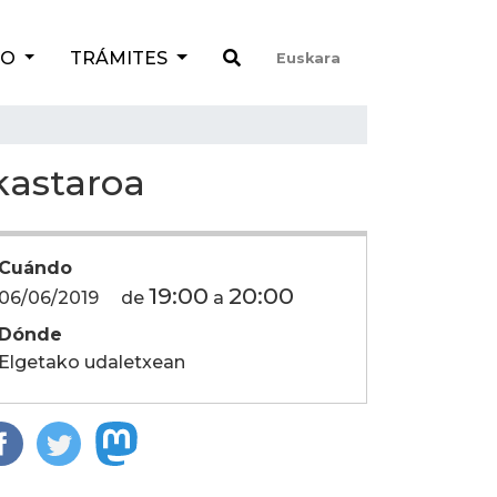
TO
TRÁMITES
Euskara
kastaroa
Cuándo
19:00
20:00
06/06/2019
de
a
Dónde
Elgetako udaletxean