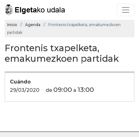
Inicio
Agenda
Frontenis txapelketa, emakumezkoen
partidak
Frontenis txapelketa,
emakumezkoen partidak
Cuándo
09:00
13:00
29/03/2020
de
a