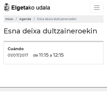
Inicio
Agenda
Esna deixa dultzaineroekin
Esna deixa dultzaineroekin
Cuándo
11:15
12:15
01/07/2017
de
a