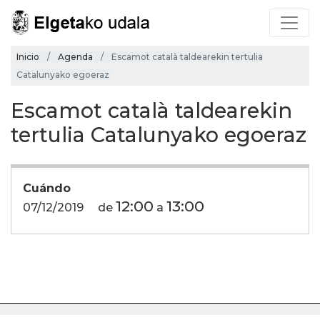
Inicio
Agenda
Escamot català taldearekin tertulia
Catalunyako egoeraz
Escamot català taldearekin
tertulia Catalunyako egoeraz
Cuándo
12:00
13:00
07/12/2019
de
a